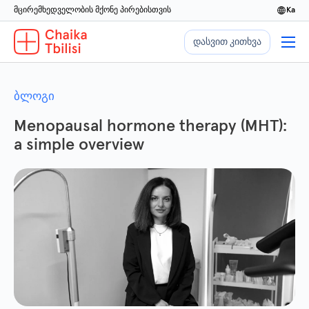
მცირემხედველობის მქონე პირებისთვის
ka
დასვით კითხვა
ბლოგი
Menopausal hormone therapy (MHT):
a simple overview